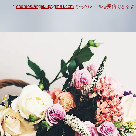
＊
cosmos.angel33@gmail.com
からのメールを受信できるよ
コスモス＊エンジェル
【LEO-japan リエル ×
Angelart 桜＊さゆり】
アセンションライトワー
ク情報サイト