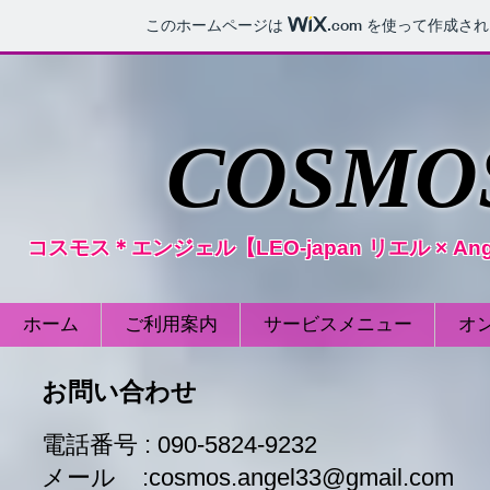
このホームページは
.com
を使って作成され
​COSM
コスモス＊エンジェル【LEO-japan リエル × 
ホーム
ご利用案内
サービスメニュー
オ
お問い合わせ
電話番号 : 090-5824-9232
メール :cosmos.angel33@gmail.com