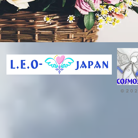
コス
【LEO-japan リ
アセンション
© ２０